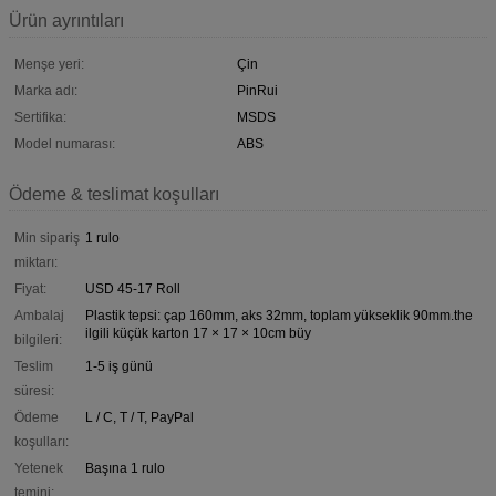
Ürün ayrıntıları
Menşe yeri:
Çin
Marka adı:
PinRui
Sertifika:
MSDS
Model numarası:
ABS
Ödeme & teslimat koşulları
Min sipariş
1 rulo
miktarı:
Fiyat:
USD 45-17 Roll
Ambalaj
Plastik tepsi: çap 160mm, aks 32mm, toplam yükseklik 90mm.the
ilgili küçük karton 17 × 17 × 10cm büy
bilgileri:
Teslim
1-5 iş günü
süresi:
Ödeme
L / C, T / T, PayPal
koşulları:
Yetenek
Başına 1 rulo
temini: