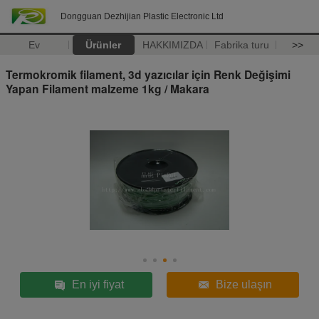
Dongguan Dezhijian Plastic Electronic Ltd
Ev
Ürünler
HAKKIMIZDA
Fabrika turu
>>
Termokromik filament, 3d yazıcılar için Renk Değişimi
Yapan Filament malzeme 1kg / Makara
En iyi fiyat
Bize ulaşın