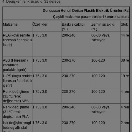
4, Değişken renk sıcaklığı 31 derece.
Dongguan Hengli Dejian Plastik Elektrik Ürünleri Fabr
Çeşitli malzeme parametreleri kontrol tablosu
Malzeme
Özellikler
Baskı sıcaklığı
Zemin sıcaklığı
Stok re
(℃)
(℃)
PLA (koyu renkte
1.75 / 3.0
200-240
60-80 Veya
44 ren
floresan / parlaklık
ısıtmıyor
içerir)
ABS (Floresan /
1.75 / 3.0
230-270
100-120
38 ren
karanlıkta
parlaklık içerir)
HIPS (koyu renkte
1.75 / 3.0
230-270
100-120
19 ren
floresan / parlaklık
içerir)
Renk değiştirme
1.75 / 3.0
230-270
100-120
4 renk
(31 ℃ renk
değiştirme) ABS
Renk değiştirme
1.75 / 3.0
200-240
60-80 Veya
4 renk
(31 ℃ renk
ısıtmıyor
değiştirme) PLA
Işık değişim rengi
1.75 / 3.0
230-270
100-120
2 renk
(güneş altında)