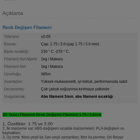
Açıklama
Renk Değişen Filament
Tolerans:
±0.05
Boyutu:
Çap: 1.75 / 3.0 (çap 1.75 / 3.0 mm)
Baskı sıcaklığı:
230 ° C -270 ° C.
Filament Net Ağırlık:
1kg / Makara
Filament Net:
1kg / Makara
Uzunluğu:
385m
Avantajları:
Yüksek mukavemetli, iyi tokluk, performansda sabit
Dezavantaj:
Çok çabuk soğuyorsa kırılmaya yatkındır
Abs filament 3mm
abs filament sıcaklığı
Vurgulamak:
,
3D Yazıcı Filament Renk Değişimi Filament 1.75 / 3.0mm
1, Özellikler: 1.75 ve 3.00
2, İki malzeme var: ABS değişken sıcaklık malzemeleri; PLA değişken ısı
kaynakları;
3, Üç renk: Mavi yeşil ila Sarı yeşil varyantları; Mor ila pembe; Gri Beyaz