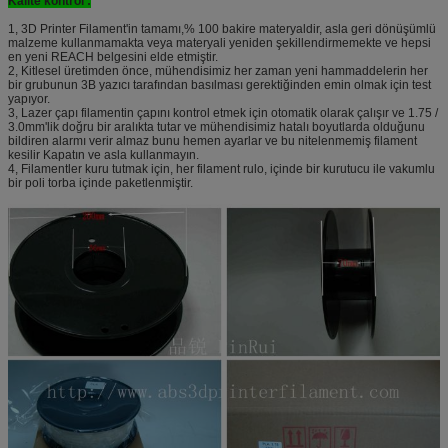
Kalite kontrol :
1, 3D Printer Filament'in tamamı,% 100 bakire materyaldir, asla geri dönüşümlü
malzeme kullanmamakta veya materyali yeniden şekillendirmemekte ve hepsi
en yeni REACH belgesini elde etmiştir.
2, Kitlesel üretimden önce, mühendisimiz her zaman yeni hammaddelerin her
bir grubunun 3B yazıcı tarafından basılması gerektiğinden emin olmak için test
yapıyor.
3, Lazer çapı filamentin çapını kontrol etmek için otomatik olarak çalışır ve 1.75 /
3.0mm'lik doğru bir aralıkta tutar ve mühendisimiz hatalı boyutlarda olduğunu
bildiren alarmı verir almaz bunu hemen ayarlar ve bu nitelenmemiş filament
kesilir Kapatın ve asla kullanmayın.
4, Filamentler kuru tutmak için, her filament rulo, içinde bir kurutucu ile vakumlu
bir poli torba içinde paketlenmiştir.