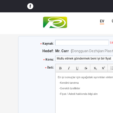
EV
Lü
Kaynak:
Hedef:
Mr. Carr
(
Dongguan Dezhijian Plast
Konu:
İleti: