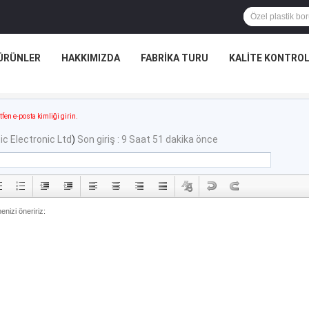
ÜRÜNLER
HAKKIMIZDA
FABRIKA TURU
KALITE KONTRO
tfen e-posta kimliği girin.
ic Electronic Ltd
)
Son giriş : 9 Saat 51 dakika önce