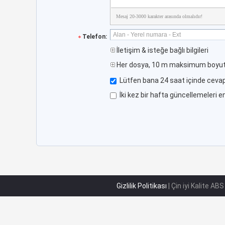
Mesaj 20-3000 karakter arasında olmalıdır!
Telefon:
İletişim & isteğe bağlı bilgileri
Her dosya, 10 m maksimum boyut
Lütfen bana 24 saat içinde cevap
İki kez bir hafta güncellemeleri en
Gizlilik Politikası
| Çin iyi Kalite AB