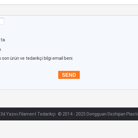
ta.
.
 son ürün ve tedarikçi bilgi email beni.
S 3d Yazıcı Filament Tedarikçi.
© 2014 - 2025 Dongguan Dezhijian Plastic