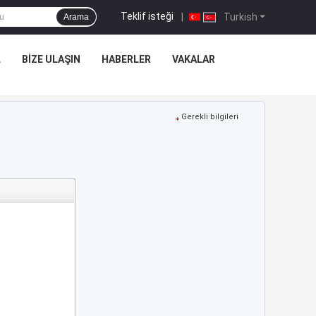
Teklif isteği
|
Turkish
Arama
L
BIZE ULAŞIN
HABERLER
VAKALAR
Gerekli bilgileri