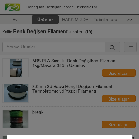
Dongguan Dezhijian Plastic Electronic Ltd
Ev
Ürünler
HAKKIMIZDA
Fabrika turu
>>
Renk Değişen Filament
Kalite
supplier.
(19)
ABS PLA Sıcaklık Renk Değiştiren Filament
1kg/Makara 385m Uzunluk
Bize ulaşın
3.0mm 3d Baskı Rengi Değişen Filament,
Termokromik 3d Yazıcı Filamenti
Bize ulaşın
break
Bize ulaşın
Özel Renk Değişen abs ve pla filament 1.75 / 3.0mm