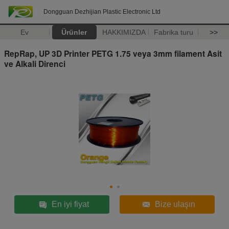
Dongguan Dezhijian Plastic Electronic Ltd
Ev
Ürünler
HAKKIMIZDA
Fabrika turu
>>
RepRap, UP 3D Printer PETG 1.75 veya 3mm filament Asit
ve Alkali Direnci
En iyi fiyat
Bize ulaşın