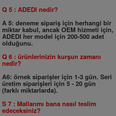
Q
5
: ADEDI nedir?
A 5: deneme sipariş için herhangi bir
miktar kabul, ancak OEM hizmeti için,
ADEDI her model için 200-500 adet
olduğunu.
Q
6
: ürünlerinizin kurşun zamanı
nedir?
A6: örnek siparişler için 1-3 gün.
Seri
üretim siparişleri için
5
-
20
gün
(farklı miktarlarda).
S
7
: Mallarımı bana nasıl teslim
edeceksiniz?