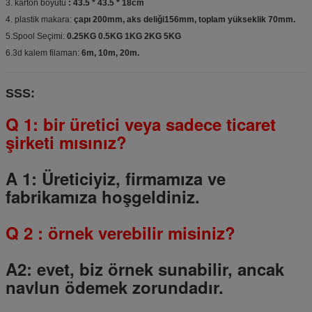
3. karton boyutu
: 43.5 * 43.5 * 18cm
4. plastik makara:
çapı 200mm, aks deliği156mm, toplam yükseklik 70mm.
5.Spool Seçimi:
0.25KG 0.5KG 1KG 2KG 5KG
6.3d kalem filaman:
6m, 10m, 20m.
SSS:
Q 1: bir üretici veya sadece ticaret
şirketi mısınız?
A 1: Üreticiyiz, firmamıza ve
fabrikamıza hoşgeldiniz.
Q
2
: örnek verebilir misiniz?
A2: evet, biz örnek sunabilir, ancak
navlun ödemek zorundadır.