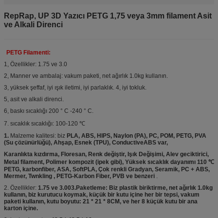
RepRap, UP 3D Yazıcı PETG 1,75 veya 3mm filament Asit
ve Alkali Direnci
PETG Filamenti:
1, Özellikler: 1.75 ve 3.0
2, Manner ve ambalaj: vakum paketi, net ağırlık 1.0kg kullanın.
3, yüksek şeffaf, iyi ışık iletimi, iyi parlaklık. 4, iyi tokluk.
5, asit ve alkali direnci.
6, baskı sıcaklığı 200 ° C -240 ° C.
7. sıcaklık sıcaklığı: 100-120 ℃
1.
Malzeme kalitesi: biz
PLA, ABS, HIPS, Naylon (PA), PC, POM, PETG, PVA
(Su çözünürlüğü), Ahşap, Esnek (TPU), ConductiveABS var,
Karanlıkta kızdırma, Floresan, Renk değiştir, Işık Değişimi, Alev geciktirici,
Metal filament, Polimer kompozit (ipek gibi), Yüksek sıcaklık dayanımı 110 ℃
PETG, karbonfiber, ASA, SoftPLA, Çok renkli Gradyan, Seramik, PC + ABS,
Mermer, Twnkling , PETG-Karbon Fiber, PVB ve benzeri
.
2. Özellikler:
1.75 ve 3.003.Paketleme: Biz plastik biriktirme, net ağırlık 1.0kg
kullanın, biz kurutucu koymak, küçük bir kutu içine her bir tepsi, vakum
paketi kullanın, kutu boyutu: 21 * 21 * 8CM, ve her 8 küçük kutu bir ana
karton içine.