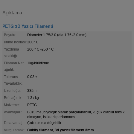
Açıklama
PETG 3D Yazıcı Filamenti
Boyutu:
Diameter:1.75/3.0 (dia.1.75 /3.0 mm)
erime noktası:
200° C
Yazdırma
200 ° C -250 ° C
sıcaklığı:
Filaman Net
1kg/biriktirme
ağırlık:
Tolerans
0.03 ±
Yuvarlaklık:
Uzunluğu:
335m
Brüt ağırlık:
1.3 / kg
Malzeme:
PETG
Avantajları:
Büzülme, biyolojik olarak parçalanabilir, küçük olabilir toksik
olmayan, istikrarlı performans
Dezavantaj:
Çok ısınırsa düşebilir
Cubify filament
3d yazıcı filament 3mm
Vurgulamak:
,