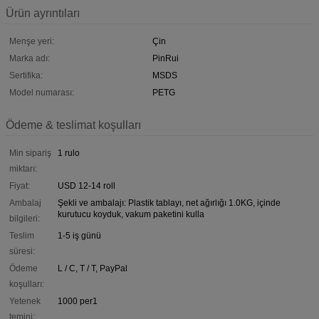
Ürün ayrıntıları
Menşe yeri:
Çin
Marka adı:
PinRui
Sertifika:
MSDS
Model numarası:
PETG
Ödeme & teslimat koşulları
Min sipariş
1 rulo
miktarı:
Fiyat:
USD 12-14 roll
Ambalaj
Şekli ve ambalajı: Plastik tablayı, net ağırlığı 1.0KG, içinde
kurutucu koyduk, vakum paketini kulla
bilgileri:
Teslim
1-5 iş günü
süresi:
Ödeme
L / C, T / T, PayPal
koşulları:
Yetenek
1000 per1
temini: