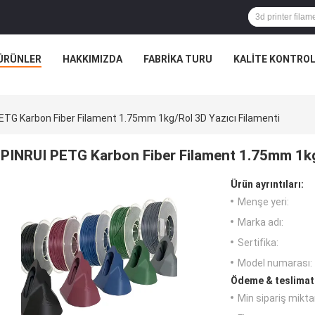
ÜRÜNLER
HAKKIMIZDA
FABRIKA TURU
KALITE KONTRO
ETG Karbon Fiber Filament 1.75mm 1kg/rol 3D Yazıcı Filamenti
PINRUI PETG Karbon Fiber Filament 1.75mm 1kg/
Ürün ayrıntıları:
Menşe yeri:
Marka adı:
Sertifika:
Model numarası:
Ödeme & teslimat 
Min sipariş miktar