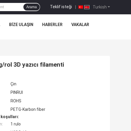
Teklif isteği
|
Turkish
Arama
L
BIZE ULAŞIN
HABERLER
VAKALAR
rol 3D yazıcı filamenti
Çin
PINRUI
ROHS
PETG-Karbon fiber
koşulları:
ı:
1 rulo