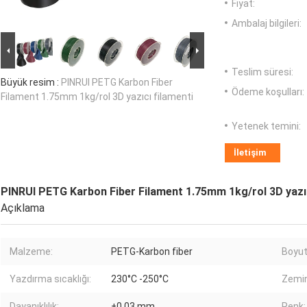
Fiyat:
Ambalaj bilgileri:
Teslim süresi:
Büyük resim :
PINRUI PETG Karbon Fiber
Ödeme koşulları:
Filament 1.75mm 1kg/rol 3D yazıcı filamenti
Yetenek temini:
İletişim
PINRUI PETG Karbon Fiber Filament 1.75mm 1kg/rol 3D yazıc
Açıklama
Malzeme:
PETG-Karbon fiber
Boyut
Yazdırma sıcaklığı:
230°C -250°C
Zemin 
Dayanıklılık:
±0,03 mm
Renk: