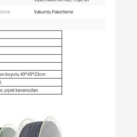
leme:
Vakumlu Paketleme
arton boyutu 43*43*23cm
G
er, çiçek kavanozları.