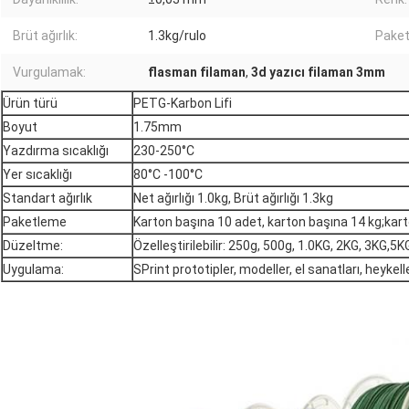
Brüt ağırlık:
1.3kg/rulo
Paket
Vurgulamak:
flasman filaman
,
3d yazıcı filaman 3mm
Ürün türü
PETG-Karbon Lifi
Boyut
1.75mm
Yazdırma sıcaklığı
230-250°C
Yer sıcaklığı
80°C -100°C
Standart ağırlık
Net ağırlığı 1.0kg, Brüt ağırlığı 1.3kg
Paketleme
Karton başına 10 adet, karton başına 14 kg;k
Düzeltme:
Özelleştirilebilir: 250g, 500g, 1.0KG, 2KG, 3KG,5K
Uygulama:
SPrint prototipler, modeller, el sanatları, heykell