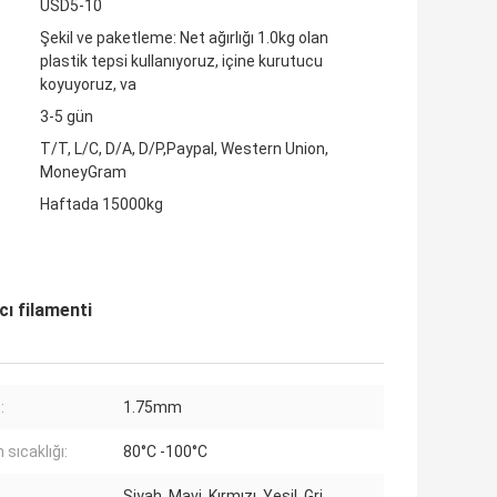
USD5-10
Şekil ve paketleme: Net ağırlığı 1.0kg olan
plastik tepsi kullanıyoruz, içine kurutucu
koyuyoruz, va
3-5 gün
T/T, L/C, D/A, D/P,Paypal, Western Union,
MoneyGram
Haftada 15000kg
ı filamenti
:
1.75mm
sıcaklığı:
80°C -100°C
Siyah, Mavi, Kırmızı, Yeşil, Gri