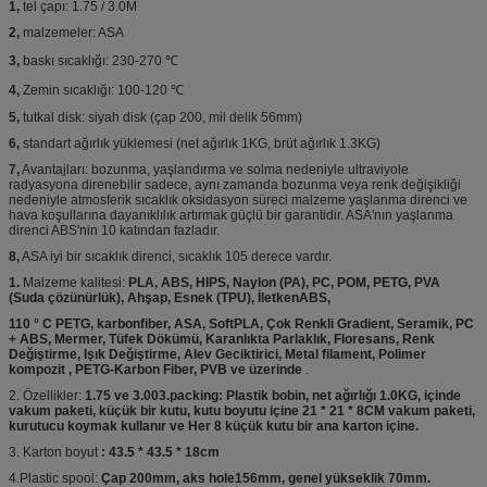
1,
tel çapı: 1.75 / 3.0M
2,
malzemeler: ASA
3,
baskı sıcaklığı: 230-270 ℃
4,
Zemin sıcaklığı: 100-120 ℃
5,
tutkal disk: siyah disk (çap 200, mil delik 56mm)
6,
standart ağırlık yüklemesi (net ağırlık 1KG, brüt ağırlık 1.3KG)
7,
Avantajları: bozunma, yaşlandırma ve solma nedeniyle ultraviyole
radyasyona direnebilir sadece, aynı zamanda bozunma veya renk değişikliği
nedeniyle atmosferik sıcaklık oksidasyon süreci malzeme yaşlanma direnci ve
hava koşullarına dayanıklılık artırmak güçlü bir garantidir. ASA'nın yaşlanma
direnci ABS'nin 10 katından fazladır.
8,
ASA iyi bir sıcaklık direnci, sıcaklık 105 derece vardır.
1.
Malzeme kalitesi:
PLA, ABS, HIPS, Naylon (PA), PC, POM, PETG, PVA
(Suda çözünürlük), Ahşap, Esnek (TPU), İletkenABS,
110 ° C PETG, karbonfiber, ASA, SoftPLA, Çok Renkli Gradient, Seramik, PC
+ ABS, Mermer, Tüfek Dökümü, Karanlıkta Parlaklık, Floresans, Renk
Değiştirme, Işık Değiştirme, Alev Geciktirici, Metal filament, Polimer
kompozit , PETG-Karbon Fiber, PVB ve üzerinde
.
2. Özellikler:
1.75 ve 3.003.packing: Plastik bobin, net ağırlığı 1.0KG, içinde
vakum paketi, küçük bir kutu, kutu boyutu içine 21 * 21 * 8CM vakum paketi,
kurutucu koymak kullanır ve Her 8 küçük kutu bir ana karton içine.
3. Karton boyut
: 43.5 * 43.5 * 18cm
4.Plastic spool:
Çap 200mm, aks hole156mm, genel yükseklik 70mm.