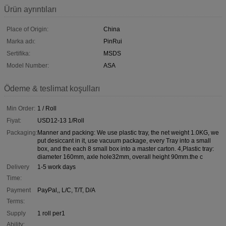
Ürün ayrıntıları
Place of Origin:
China
Marka adı:
PinRui
Sertifika:
MSDS
Model Number:
ASA
Ödeme & teslimat koşulları
Min Order:
1 / Roll
Fiyat:
USD12-13 1/Roll
Packaging:
Manner and packing: We use plastic tray, the net weight 1.0KG, we
put desiccant in it, use vacuum package, every Tray into a small
box, and the each 8 small box into a master carton. 4,Plastic tray:
diameter 160mm, axle hole32mm, overall height 90mm.the c
Delivery
1-5 work days
Time:
Payment
PayPal,, L/C, T/T, D/A
Terms:
Supply
1 roll per1
Ability: