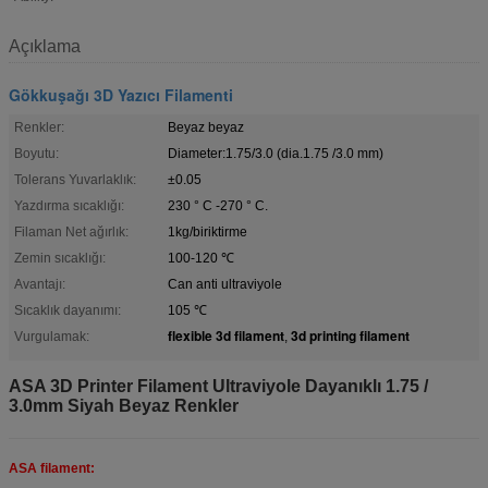
Açıklama
Gökkuşağı 3D Yazıcı Filamenti
Renkler:
Beyaz beyaz
Boyutu:
Diameter:1.75/3.0 (dia.1.75 /3.0 mm)
Tolerans Yuvarlaklık:
±0.05
Yazdırma sıcaklığı:
230 ° C -270 ° C.
Filaman Net ağırlık:
1kg/biriktirme
Zemin sıcaklığı:
100-120 ℃
Avantajı:
Can anti ultraviyole
Sıcaklık dayanımı:
105 ℃
flexible 3d filament
3d printing filament
Vurgulamak:
,
ASA 3D Printer Filament Ultraviyole Dayanıklı 1.75 /
3.0mm Siyah Beyaz Renkler
ASA filament: