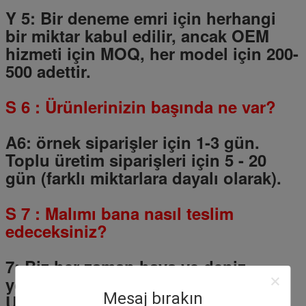
Y 5: Bir deneme emri için herhangi
bir miktar kabul edilir, ancak OEM
hizmeti için MOQ, her model için 200-
500 adettir.
S
6
: Ürünlerinizin başında ne var?
A6: örnek siparişler için 1-3 gün.
Toplu üretim siparişleri için
5
-
20
gün (farklı miktarlara dayalı olarak).
S
7
: Malımı bana nasıl teslim
edeceksiniz?
7: Biz her zaman hava ve deniz
yoluyla gemi.
Aynı zamanda DHL,
Mesaj bırakın
UPS, FedEx, TNT gibi uluslararası