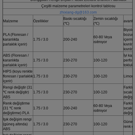
Çeşitli malzeme parametreleri kontrol tablosu
zhixiang-dg@163.com
Baskı sıcaklığı
Zemin sıcaklığı
Malzeme
Özellikler
avanta
(℃)
(℃)
Biyoloj
PLA (Floresan /
bozunm
60-80 Veya
karanlıkta
1.75 / 3.0
200-240
içermez
ısıtmıyor
parlaklık içerir)
kıvrılm
kıvrılm
ABS (Floresan /
İyi ka
karanlıkta
1.75 / 3.0
230-270
100-120
perfor
parlaklık içerir)
tokluk
HIPS (koyu renkte
floresan / parlaklık
1.75 / 3.0
230-270
100-120
Limond
içerir)
Rengi değiştir (31
Farklı
℃ renk değiştir)
1.75 / 3.0
230-270
100-120
sıcaklı
ABS
değişir
Renk değiştirme
Farklı
60-80 Veya
(31 ℃ renk
1.75 / 3.0
200-240
sıcaklı
ısıtmıyor
değiştirme) PLA
değişir
Işık değişim rengi
Güneş 
(güneş altında)
1.75 / 3.0
230-270
100-120
renk de
ABS