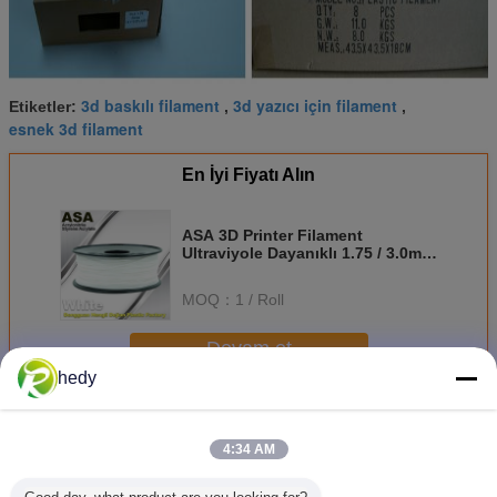
3d baskılı filament
3d yazıcı için filament
Etiketler:
,
,
esnek 3d filament
En İyi Fiyatı Alın
ASA 3D Printer Filament
Ultraviyole Dayanıklı 1.75 / 3.0mm
Siyah Beyaz Renkler
MOQ：
1 / Roll
Devam et
hedy
Gökkuşağı 3D Yazıcı Filamenti
Daha
4:34 AM