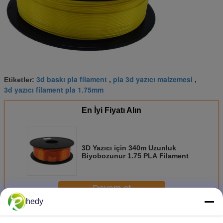
3d baskı pla filament
pla 3d yazıcı malzemesi
Etiketler:
,
,
3d yazıcı filament pla 1.75mm
En İyi Fiyatı Alın
3D Yazıcı için 340m Uzunluk
Biyobozunur 1.75 PLA Filament
Devam et
hedy
Pla 3d yazıcı filamanı
Daha