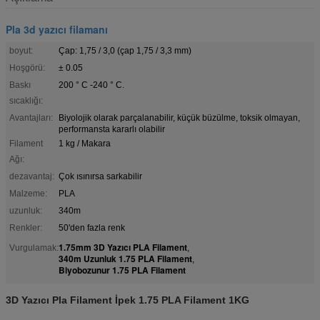
Pla 3d yazıcı filamanı
boyut:
Çap: 1,75 / 3,0 (çap 1,75 / 3,3 mm)
Hoşgörü:
± 0.05
Baskı
200 ° C -240 ° C.
sıcaklığı:
Avantajları:
Biyolojik olarak parçalanabilir, küçük büzülme, toksik olmayan,
performansta kararlı olabilir
Filament
1 kg / Makara
Ağı:
dezavantaj:
Çok ısınırsa sarkabilir
Malzeme:
PLA
uzunluk:
340m
Renkler:
50'den fazla renk
1.75mm 3D Yazıcı PLA Filament
Vurgulamak:
,
340m Uzunluk 1.75 PLA Filament
,
Biyobozunur 1.75 PLA Filament
3D Yazıcı Pla Filament İpek 1.75 PLA Filament 1KG