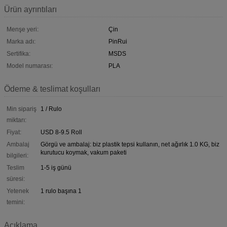
Ürün ayrıntıları
Menşe yeri:
Çin
Marka adı:
PinRui
Sertifika:
MSDS
Model numarası:
PLA
Ödeme & teslimat koşulları
Min sipariş
1 / Rulo
miktarı:
Fiyat:
USD 8-9.5 Roll
Ambalaj
Görgü ve ambalaj: biz plastik tepsi kullanın, net ağırlık 1.0 KG, biz
kurutucu koymak, vakum paketi
bilgileri:
Teslim
1-5 iş günü
süresi:
Yetenek
1 rulo başına 1
temini:
Açıklama