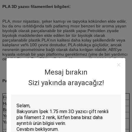
PLA 3D yazıcı filamentleri bilgileri:
PLA, mısır nişastası, şeker kamışı ve tapyoka kökünden elde edilir,
bu da onu ısıtıldığında tatlı patlamış mısır benzeri bir aroma yayan
biyolojik olarak parçalanabilir bir plastik yapar.Petrolden ziyade
biyolojik maddelerden elde edilen bir tür biyolojik olarak
parçalanabilir plastik.PLA'nın kalitesi daha kolay şekillendirilir veya
kalıplanır ve% 100 çevre dostudur, PLA oldukça güçlüdür, ancak
nesnenin geometrisine bağlı olarak daha kırılgan olabilir, ABS'ye
kıyasla ısıtmalı bir yapı platformu gerektirmez (yine de biri yardımcı
olabilir) En çok Tıp, Eğitim, Gıda ve Yaşam endüstrisi için kullanılır.
Mesaj bırakın
Parametre
Sizi yakında arayacağız!
Filament Çapı
1,75 / 3,00 mm
Hata payı
± 0,03 mm
Baskı Sıcaklığı
190–210 ℃
Yatak Sıcaklığı
İsteğe bağlı veya 40—60 ℃
Yatak Ayarı
Maskeleme musluğu veya sıcaklığa dayanıklı
ısı bandı