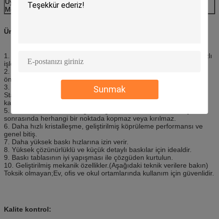
Uygulanabilir
FDM — 3D Yazıcı
Modeller
Ürün Avantajı:
1. Özel olarak 3D baskı için tasarlanmış birinci sınıf% 100 bitki bazlı
işlenmemiş hammaddeden yapılmıştır.
2. Kesinlikle hiçbir katkı maddesi veya değiştirici yok!(Bu neden
önemlidir? Daha fazlasını okuyun)
3. Son derece pürüzsüz ve tutarlı.
Sunmak
Standart PLA'dan% 4.100 daha güçlü ve hatta çoğu "PLA +"
karışımından çok daha güçlü!
5. Filament tamamen kırılgan değildir ve baskı sırasında veya
sonrasında herhangi bir noktada kopmaz veya kırılmaz.
6. Daha hızlı kristalleşme, geliştirilmiş köprüleme performansı ve
genel bitiş.
7. Daha yüksek baskı hızlarına izin verir.
8. Yüksek çözünürlüklü ve küçük detaylı baskılar için idealdir.
9. Baskı tablasının iyi yapışması ile çözgüden kurtulun.
10. Geliştirilmiş mekanik özellikler.(Aşağıdaki teknik verilere bakın)
Toksik olmayan;Ev, ofis ve okul ortamlarında kullanım için güvenlidir.
Kalite kontrol: