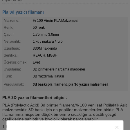
Pla 3d yazıcı filamanı
Malzeme:
% 100 Virgin PLA Malzemesi
Renk:
50 renk
Çapı:
1.75mm / 3.0mm
Net ağırlık:
1 kg / makara / rulo
Uzunluğu:
330M hakkında
Sertifika:
REACH, MGBF
Ücretsiz örnek:
Evet
Uygulama:
3D printerlere harcama maddeler
Türü:
3B Yazdırma Hatası
3d baskı pla filament
pla 3d yazıcı malzemesi
Vurgulamak:
,
PLA 3D yazıcı filamentleri bilgisi:
PLA (Polylactic Acid) 3d printer filament,% 100 yeni saf Polilaktik Asit
malzemesidir.
3D baskı için en popüler malzemelerden biridir.
PLA
filamanımız nispeten düşük bir erime sıcaklığına, düşük çözgü
özelliklerine sahiptir ve biyolojik olarak parçalanabilir.
1.PLA filamentinin erime noktası daha düşüktür ve diğer