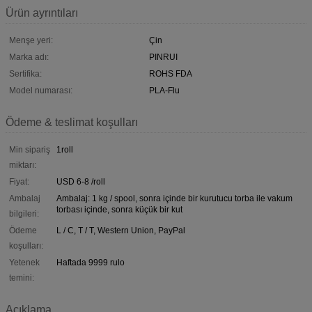
Ürün ayrıntıları
Menşe yeri:
Çin
Marka adı:
PINRUI
Sertifika:
ROHS FDA
Model numarası:
PLA-Flu
Ödeme & teslimat koşulları
Min sipariş
1roll
miktarı:
Fiyat:
USD 6-8 /roll
Ambalaj
Ambalaj: 1 kg / spool, sonra içinde bir kurutucu torba ile vakum
torbası içinde, sonra küçük bir kut
bilgileri:
Ödeme
L / C, T / T, Western Union, PayPal
koşulları:
Yetenek
Haftada 9999 rulo
temini:
Açıklama