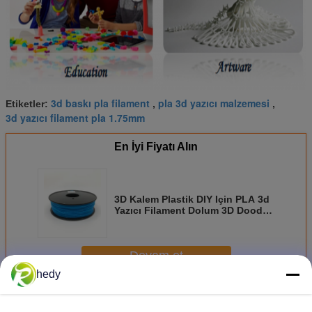
3d baskı pla filament
pla 3d yazıcı malzemesi
Etiketler:
,
,
3d yazıcı filament pla 1.75mm
En İyi Fiyatı Alın
3D Kalem Plastik DIY Için PLA 3d
Yazıcı Filament Dolum 3D Doodle
/ 3D Yazıcı Baskı
Devam et
hedy
Pla 3d yazıcı filamanı
Daha