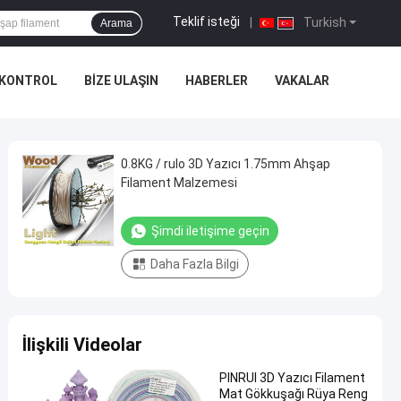
Teklif isteği
|
Turkish
Arama
 KONTROL
BIZE ULAŞIN
HABERLER
VAKALAR
0.8KG / rulo 3D Yazıcı 1.75mm Ahşap
Filament Malzemesi
Şimdi iletişime geçin
Daha Fazla Bilgi
İlişkili Videolar
PINRUI 3D Yazıcı Filament
Mat Gökkuşağı Rüya Reng