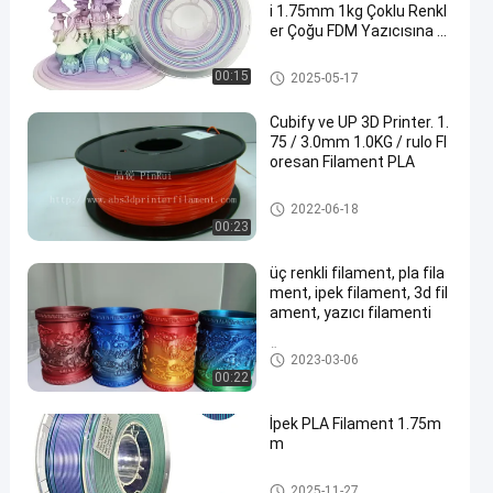
i 1.75mm 1kg Çoklu Renkl
er Çoğu FDM Yazıcısına U
yar
Gökkuşağı 3D Yazıcı Filamenti
00:15
2025-05-17
Cubify ve UP 3D Printer. 1.
75 / 3.0mm 1.0KG / rulo Fl
oresan Filament PLA
pla 3d yazıcı filamanı
2022-06-18
00:23
üç renkli filament, pla fila
ment, ipek filament, 3d fil
ament, yazıcı filamenti
Üç Renkli Filament
2023-03-06
00:22
İpek PLA Filament 1.75m
m
Çift renkli 3d yazıcı filamanı
2025-11-27